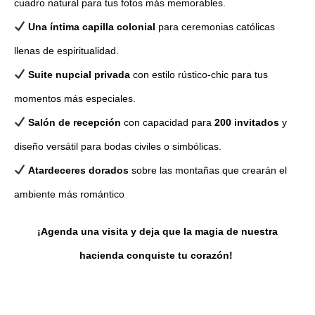
cuadro natural para tus fotos más memorables.
Una íntima capilla colonial
para ceremonias católicas
llenas de espiritualidad.
Suite nupcial privada
con estilo rústico-chic para tus
momentos más especiales.
Salón de recepción
con capacidad para
200 invitados
y
diseño versátil para bodas civiles o simbólicas.
Atardeceres dorados
sobre las montañas que crearán el
ambiente más romántico
¡Agenda una visita y deja que la magia de nuestra
hacienda conquiste tu corazón!