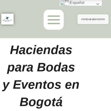
Ir
Español
al
contenido
COTIZAR MI EVENTO
Haciendas
para Bodas
y Eventos en
Bogotá