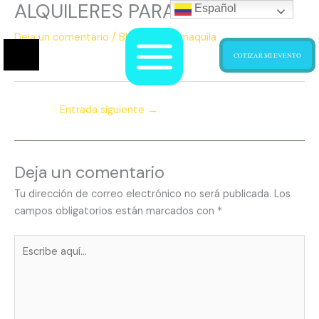
ALQUILERES PARA EVENTOS
Ir
Español
al
Deja un comentario
/
Blog
/ Por
scmaquila
contenido
COTIZAR MI EVENTO
Entrada siguiente
→
Deja un comentario
Tu dirección de correo electrónico no será publicada.
Los
campos obligatorios están marcados con
*
Escribe
aquí...